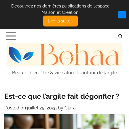
Découvrez nos dernières publications de l'espace
Maison et Création.
Lire la suite...
Skip
to
content
Beauté, bien-être & vie naturelle autour de l’argile
Est-ce que l’argile fait dégonfler ?
Posted on
juillet 25, 2025
by
Clara