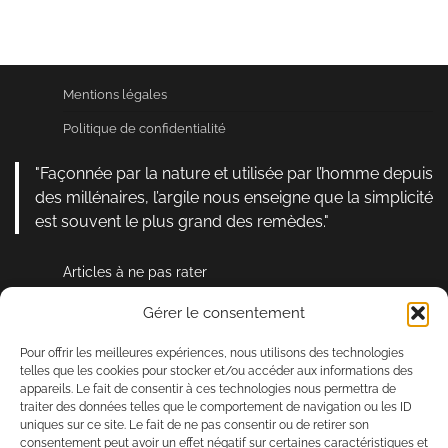
Mentions légales
Politique de confidentialité
"Façonnée par la nature et utilisée par l’homme depuis
des millénaires, l’argile nous enseigne que la simplicité
est souvent le plus grand des remèdes."
Articles à ne pas rater
Gérer le consentement
Comprendre la tendance athleisure : définition et
conseils pour bien la porter
Pour offrir les meilleures expériences, nous utilisons des technologies
telles que les cookies pour stocker et/ou accéder aux informations des
Comment adopter l’imprimé carreaux dans votre garde-
appareils. Le fait de consentir à ces technologies nous permettra de
robe quotidienne ?
traiter des données telles que le comportement de navigation ou les ID
uniques sur ce site. Le fait de ne pas consentir ou de retirer son
Comment adopter la surchemise pour un look tendance
consentement peut avoir un effet négatif sur certaines caractéristiques et